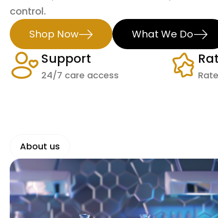
control.
Shop Now
What We Do
Support
Ra
24/7 care access
Rate
About us