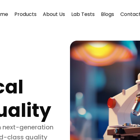
ome
Products
About Us
Lab Tests
Blogs
Contact
cal
ality
h next-generation
d-class quality